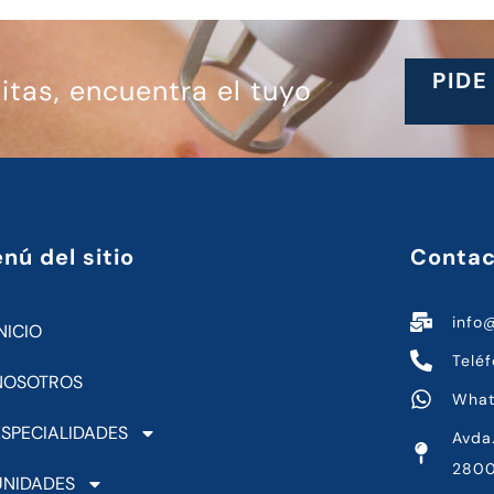
PIDE
tas, encuentra el tuyo
nú del sitio
Contac
info
NICIO
Telé
NOSOTROS
What
ESPECIALIDADES
Avda.
2800
UNIDADES