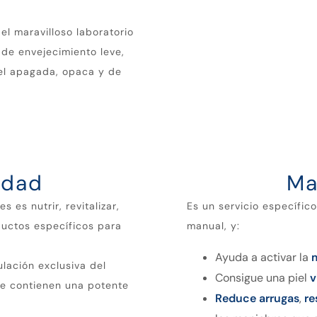
el maravilloso laboratorio
 de envejecimiento leve,
iel apagada, opaca y de
edad
Ma
s es nutrir, revitalizar,
Es un servicio específic
ductos específicos para
manual, y:
Ayuda a activar la
ulación exclusiva del
Consigue una piel
v
e contienen una potente
Reduce arrugas
,
re