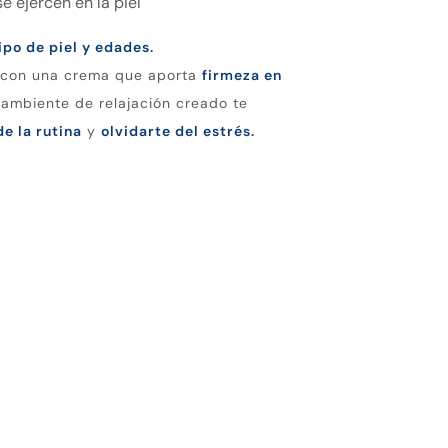
e ejercen en la piel
ipo de piel y edades.
za con una crema que aporta
firmeza en
l ambiente de relajación creado te
e la rutina
y
olvidarte del estrés.