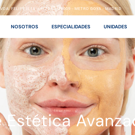
VDA. FELIPE II 16, 1º IZDA. - 28009 - METRO GOYA - MADRID
NOSOTROS
ESPECIALIDADES
UNIDADES
 Estética Avanza