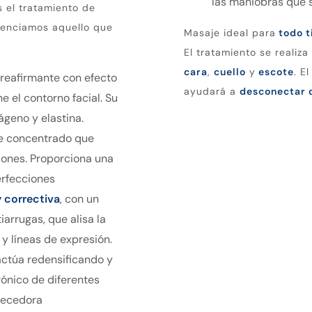
las maniobras que s
 el tratamiento de
tenciamos aquello que
Masaje ideal para
todo t
El tratamiento se reali
cara
,
cuello
y
escote
. E
 reafirmante con efecto
ayudará a
desconectar d
ne el contorno facial. Su
geno y elastina.
te concentrado que
ones. Proporciona una
erfecciones
 correctiva
, con un
arrugas, que alisa la
y líneas de expresión.
actúa redensificando y
rónico de diferentes
necedora