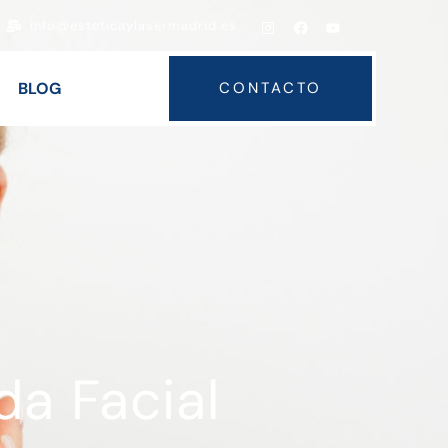
info@esteticaylasermadrid.es
BLOG
CONTACTO
da Facial