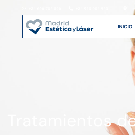
+34 696 702 896
+34 910 004 960
A
INICIO
Tratamientos de