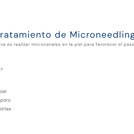
tratamiento de Microneedlin
va es realizar microcanales en la piel para favorecer el pa
o?
iel
 poro
strías