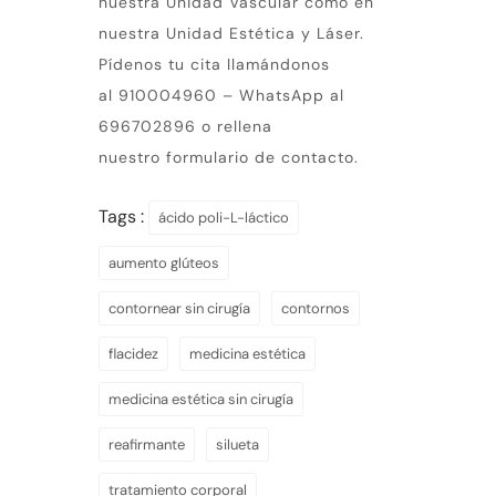
nuestra
Unidad Vascular
como en
nuestra
Unidad Estética y Láser
.
Pídenos tu cita llamándonos
al
910004960
– WhatsApp al
696702896
o rellena
nuestro
formulario de contacto.
Tags :
ácido poli-L-láctico
aumento glúteos
contornear sin cirugía
contornos
flacidez
medicina estética
medicina estética sin cirugía
reafirmante
silueta
tratamiento corporal